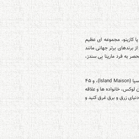
سندز» (Marina Bay Sands)، فراتر از یک هتل یا کازینو، مجموعه ای عظیم
از خرید و تفریح را ارائه می دهد. این مجموعه عظیم با بیش از ۲۰۰ بوتیک از برندهای برتر جهانی مانند
های منحصر به فرد مارینا بِی سندز،
پارک اسکای لایت روی پشت بام با چشم انداز خیره کننده شهر، بزرگترین فروشگاه Louis Vuitton در آسیا (Island Maison)، و ۴۵
 لوکس، خانواده ها و علاقه
نیای زرق و برق غرق کنید و