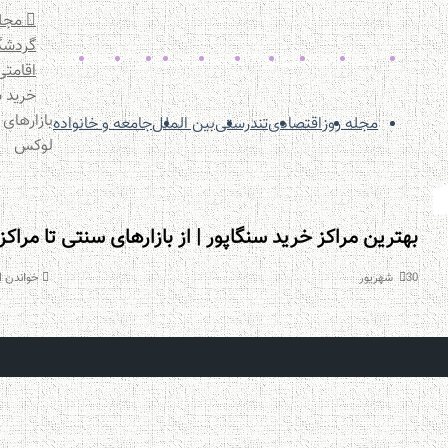
مجله
گردشگ
گردشگری
مهاجرت
اقامت
قوانین
صندلی
سرمایه
ویزا
ترجمه
خانواده
امارات
اقامتی
خرید س
بازارهای 
مجله روز
اقتصادی
تندرستی
بین الملل
جامعه و خانواده
لوکس
بهترین مراکز خرید سنگاپور | از بازارهای سنتی تا مراک
30 شهریور
خواندن این مطلب 7