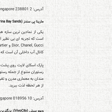
آدرس: 2 Orchard Turn, Singapore 238801
مارینا بِی سندز (Marina Bay Sands): تجربه ای بی نظیر از خرید و تفریح
کانال آب داخلی آن است که ا
رستوران متنوع از جمله رستو
مندان به معماری مدرن و تفر
از هر لحظه لذت ببرید.
آدرس: 10 Bayfront Ave, Singapore 018956
ویوو سیتی (VivoCity): بزرگترین مقصد خرید و سرگرمی برای خانواده ها