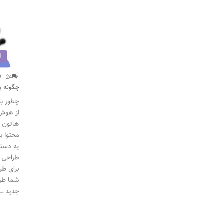
ا
24
چگونه ب
چطور با
از هوش 
هاتون ل
محتوا ب
یه دستی
برای طر
شما طرا
جدید …