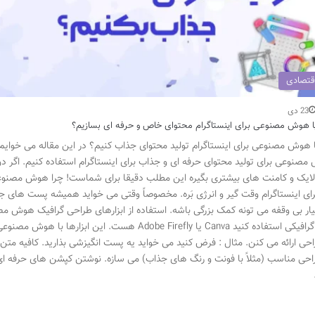
قتصادی
23 دی
ا هوش مصنوعی برای اینستاگرام محتوای خاص و حرفه ای بسازیم؟
 هوش مصنوعی برای اینستاگرام تولید محتوای جذاب کنیم؟ در این مقاله می خوایم
مصنوعی برای تولید محتوای حرفه ای و جذاب برای اینستاگرام استفاده کنیم. اگر 
ایک و کامنت های بیشتری بگیره این مطلب دقیقا برای شماست! چرا هوش مصنوعی ب
رای اینستاگرام وقت گیر و انرژی بَره. مخصوصاً وقتی می خواید همیشه پست ها
ار بی وقفه می تونه کمک بزرگی باشه. استفاده از ابزارهای طراحی گرافیک هوش مصن
طراحی گرافیکی استفاده کنید Canva یا Adobe Firefly ه
احی ارائه می کنن. مثال : فرض کنید می خواید یه پست انگیزشی بذارید. کافیه متن 
حی مناسب (مثلاً با فونت و رنگ های جذاب) می سازه. نوشتن کپشن های حرفه ا