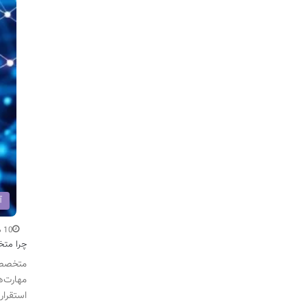
آ
10 دی
چرا متخص
مهارت‌ه