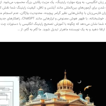
 زبان انگلیسی، به ویژه مهارت رایتینگ، یک مزیت رقابتی بزرگ محسوب می‌شود. ا
ه شدن برای آزمون‌های بین‌المللی مانند آیلتس و تافل، کیفیت رایتینگ شما نقش کل
وزان فارسی‌زبان با چالش‌هایی نظیر گرامر پیچیده، محدودیت واژگان، عدم انسجام
می‌کنند. خوشبختانه، با ظهور هوش م
ه شما نشان می‌دهد که چگونه با آموزش تصحیح رایتینگ انگلیسی با دستورات چت جی
 ارتقا دهید و به یک نویسنده ماهرتر تبدیل شوید. ما گام به گام، از …