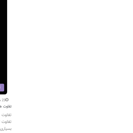
ک
23 دی
تفاوت هد
تفاوت ه
تفاوت ا
بسیاری 