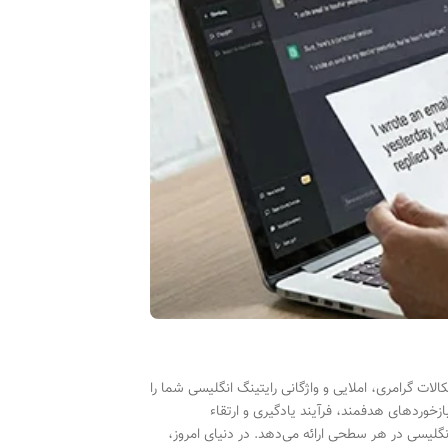
اشکالات گرامری، املایی و واژگانی رایتینگ انگلیسی شما را
زخوردهای هدفمند، فرآیند یادگیری و ارتقاء
نگلیسی در هر سطحی ارائه می‌دهد. در دنیای امروز،