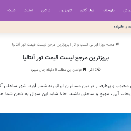
وزش
داروخانه
کولر گازی
تلویزیون
کراتین
امنیت
شبکه
ه و خانواده
مجله روز
|
ایرانی کسب و کار
|
بروزترین مرجع لیست قیمت تور آنتالیا
بروزترین مرجع لیست قیمت تور آنتالیا
2 آذر
خواندن این مطلب 5 دقیقه زمان میبرد
جی محبوب و پرطرفدار در بین مسافران ایرانی به شمار آورد. شهر ساحلی آ
تفریحات آبی، مهیج و ساحلی باشند. حالا شاید این سوال به ذهن شما هم