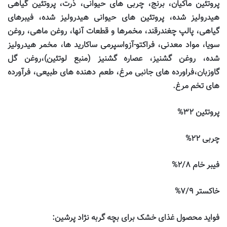
پروتئین ماکیان، برنج، چربی های حیوانی، ذرت، پروتئین گیاهی
هیدرولیز شده، پروتئین های حیوانی هیدرولیز شده، فیبرهای
گیاهی، پالپ چغندرقند، مخمرها و قطعات آنها، روغن ماهی، روغن
سویا، مواد معدنی، فراکتو-آزواسپرمی ساکارید ها، مخمر هیدرولیز
شده، روغن گشنیز، عصاره گشنیز (منبع لوتئین)،روغن گل
گاوزبان،فراورده های جانبی مرغ، طعم دهنده های طبیعی، فرآورده
های تخم مرغ
.
پروتئین
۳۲%
چربی
۲۲%
فیبر خام
۲/۸%
خاکستر
۷/۹%
فواید محصول غذای خشک برای بچه گربه نژاد پرشین
: