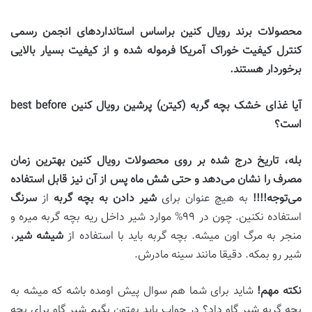
محصولات برند رویال کنین براساس استانداردهای انجمن رسمی
کنترل کیفیت خوراک آمریکا فرموله شده و از کیفیت بسیار بالایی
برخوردار هستند
.
آیا غذای خشک بچه گربه (کیتن) پرشین رویال کنین
best before
است؟
بله، تاریخ درج شده بر روی محصولات رویال کنین بهترین زمان
مصرف را نشان می‌دهد و حتی شش ماه پس از آن نیز قابل استفاده
می‌توجه
!!!!
به هیچ عنوان برای
شیر دادن به بچه گربه
از
سرنگ
استفاده نکنین. چون در ۹۹% موارد شیر داخل ریه بچه گربه میره و
منجر به مرگ اون میشه. بچه گربه باید با استفاده از
شیشه شیر
،
شیر رو بمکه. دقیقا مانند سینه مادرش.
نکته مهم
!
شاید برای شما هم سوال پیش اومده باشه که میشه به
بچه گربه شیر گاو داد؟ در جواب باید بهتون بگیم شیر گاو برای بچه