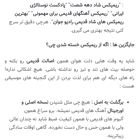
: “
ریمیکس شاد دهه شصت
” “
پادکست نوستالژی
ایرانی
” “
ریمیکس آهنگهای قدیمی برای مهمونی
” “
بهترین
ریمیکس های شاد قدیمی رادیو جوان
“. هرچی دقیق تر سرچ
کنی نتیجه بهتری می گیری.
جایگزین
ها
:
اگه از ریمیکس خسته شدی چی؟
شاید یه وقت هایی دلت هوای همون
اصالت قدیمی
رو بکنه و
حوصله بیت های تند و تیز رو نداشته باشی. هیچ اشکالی نداره!
راه های دیگه ای هم برای لذت بردن از این گنجینه های موسیقی
هست :
برگشت به اصل
:
هیچ چی مثل شنیدن
نسخه اصلی و
اورجینال
آهنگ های قدیمی نمیشه. برو سراغ همون
آلبوم های قدیمی با همون کیفیت ضبط شاید نه چندان عالی
ولی با همون حس و حال دست نخورده. گاهی اوقات سادگی
زیباترینه.