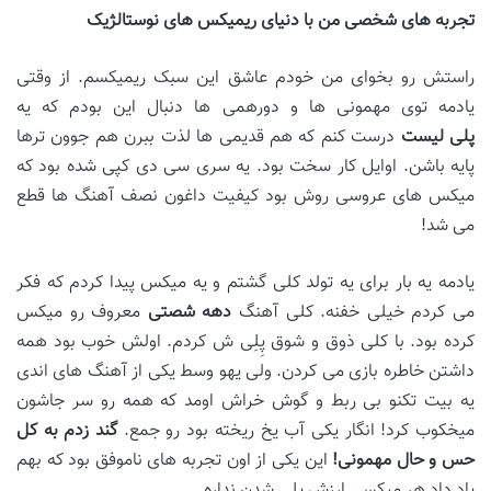
تجربه
های شخصی من با دنیای ریمیکس
های نوستالژیک
راستش رو بخوای من خودم عاشق این سبک ریمیکسم. از وقتی
یادمه توی مهمونی ها و دورهمی ها دنبال این بودم که یه
پلی
لیست
درست کنم که هم قدیمی ها لذت ببرن هم جوون ترها
پایه باشن. اوایل کار سخت بود. یه سری سی دی کپی شده بود که
میکس های عروسی روش بود کیفیت داغون نصف آهنگ ها قطع
می شد!
یادمه یه بار برای یه تولد کلی گشتم و یه میکس پیدا کردم که فکر
می کردم خیلی خفنه. کلی آهنگ
دهه شصتی
معروف رو میکس
کرده بود. با کلی ذوق و شوق پِلِی ش کردم. اولش خوب بود همه
داشتن خاطره بازی می کردن. ولی یهو وسط یکی از آهنگ های اندی
یه بیت تکنو بی ربط و گوش خراش اومد که همه رو سر جاشون
میخکوب کرد! انگار یکی آب یخ ریخته بود رو جمع.
گند زدم به کل
حس و حال مهمونی
!
این یکی از اون تجربه های ناموفق بود که بهم
یاد داد هر میکسی ارزش پلی شدن نداره.