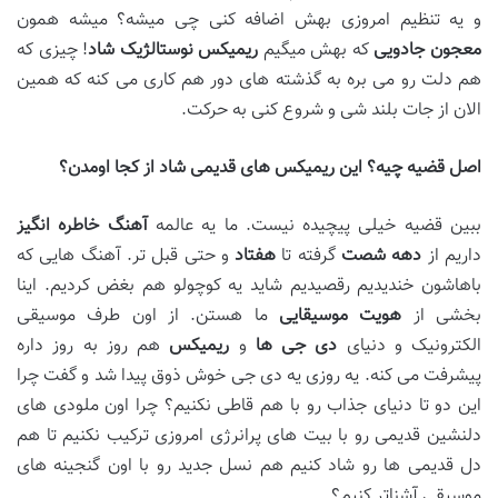
و یه تنظیم امروزی بهش اضافه کنی چی میشه؟ میشه همون
معجون جادویی
که بهش میگیم
ریمیکس نوستالژیک شاد
! چیزی که
هم دلت رو می بره به گذشته های دور هم کاری می کنه که همین
الان از جات بلند شی و شروع کنی به حرکت.
اصل قضیه چیه؟ این ریمیکس
های قدیمی شاد از کجا اومدن؟
ببین قضیه خیلی پیچیده نیست. ما یه عالمه
آهنگ خاطره
انگیز
داریم از
دهه شصت
گرفته تا
هفتاد
و حتی قبل تر. آهنگ هایی که
باهاشون خندیدیم رقصیدیم شاید یه کوچولو هم بغض کردیم. اینا
بخشی از
هویت موسیقایی
ما هستن. از اون طرف موسیقی
الکترونیک و دنیای
دی
جی
ها
و
ریمیکس
هم روز به روز داره
پیشرفت می کنه. یه روزی یه دی جی خوش ذوق پیدا شد و گفت چرا
این دو تا دنیای جذاب رو با هم قاطی نکنیم؟ چرا اون ملودی های
دلنشین قدیمی رو با بیت های پرانرژی امروزی ترکیب نکنیم تا هم
دل قدیمی ها رو شاد کنیم هم نسل جدید رو با اون گنجینه های
موسیقی آشناتر کنیم؟