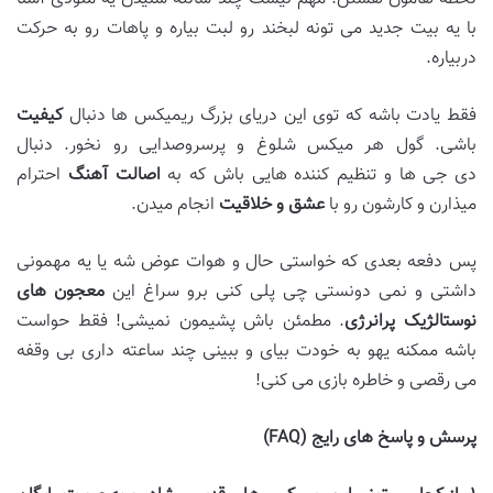
با یه بیت جدید می تونه لبخند رو لبت بیاره و پاهات رو به حرکت
دربیاره.
فقط یادت باشه که توی این دریای بزرگ ریمیکس ها دنبال
کیفیت
باشی. گول هر میکس شلوغ و پرسروصدایی رو نخور. دنبال
دی جی ها و تنظیم کننده هایی باش که به
اصالت آهنگ
احترام
میذارن و کارشون رو با
عشق و خلاقیت
انجام میدن.
پس دفعه بعدی که خواستی حال و هوات عوض شه یا یه مهمونی
داشتی و نمی دونستی چی پلی کنی برو سراغ این
معجون
های
نوستالژیک پرانرژی
. مطمئن باش پشیمون نمیشی! فقط حواست
باشه ممکنه یهو به خودت بیای و ببینی چند ساعته داری بی وقفه
می رقصی و خاطره بازی می کنی!
پرسش و پاسخ
های رایج
(FAQ)