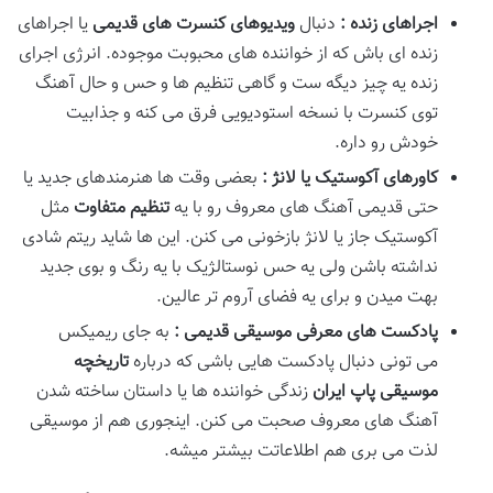
اجراهای زنده
:
دنبال
ویدیوهای کنسرت
های قدیمی
یا اجراهای
زنده ای باش که از خواننده های محبوبت موجوده. انرژی اجرای
زنده یه چیز دیگه ست و گاهی تنظیم ها و حس و حال آهنگ
توی کنسرت با نسخه استودیویی فرق می کنه و جذابیت
خودش رو داره.
کاورهای آکوستیک یا لانژ
:
بعضی وقت ها هنرمندهای جدید یا
حتی قدیمی آهنگ های معروف رو با یه
تنظیم متفاوت
مثل
آکوستیک جاز یا لانژ بازخونی می کنن. این ها شاید ریتم شادی
نداشته باشن ولی یه حس نوستالژیک با یه رنگ و بوی جدید
بهت میدن و برای یه فضای آروم تر عالین.
پادکست
های معرفی موسیقی قدیمی
:
به جای ریمیکس
می تونی دنبال پادکست هایی باشی که درباره
تاریخچه
موسیقی پاپ ایران
زندگی خواننده ها یا داستان ساخته شدن
آهنگ های معروف صحبت می کنن. اینجوری هم از موسیقی
لذت می بری هم اطلاعاتت بیشتر میشه.