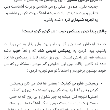
تازگی در عین آشنایی
:
این ریمیکس ها یه حس «آشنای
جدید» دارن. ملودی اصلی رو می شناسی و برات آشناست ولی
تنظیم و بیت جدیدش باعث میشه آهنگ برات تکراری نباشه و
یه
تجربه شنیداری تازه
داشته باشی.
چالش پیدا کردن ریمیکس خوب
:
هر گردی گردو نیست
!
خب تا اینجاش همه چی گل و بلبل بود. ولی بذار یه کم روراست
باشیم. پیدا کردن یه
ریمیکس قدیمی شاد
که واقعاً
خوب
باشه
همیشه هم کار راحتی نیست. این روزا اینقدر تعداد ریمیکس ها زیاد
شده که گاهی اوقات توی این شلوغی گم میشی. مشکلاتی که من
خودم بهشون برخوردم و احتمالاً تو هم تجربه کردی :
ریمیکس
های بی
کیفیت
:
بعضی ها فکر می کنن ریمیکس
کردن یعنی فقط یه بیت تکراری و کوبنده بندازی زیر آهنگ
اصلی! نتیجه اش میشه یه چیز شلوغ و بی روح که نه حس
نوستالژیک داره نه کیفیت خوبی. انگار آهنگ اصلی رو بستن