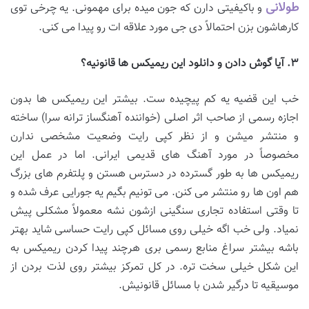
طولانی
و باکیفیتی دارن که جون میده برای مهمونی. یه چرخی توی
کارهاشون بزن احتمالاً دی جی مورد علاقه ات رو پیدا می کنی.
۳
.
آیا گوش دادن و دانلود این ریمیکس
ها قانونیه؟
خب این قضیه یه کم پیچیده ست. بیشتر این ریمیکس ها بدون
اجازه رسمی از صاحب اثر اصلی (خواننده آهنگساز ترانه سرا) ساخته
و منتشر میشن و از نظر کپی رایت وضعیت مشخصی ندارن
مخصوصاً در مورد آهنگ های قدیمی ایرانی. اما در عمل این
ریمیکس ها به طور گسترده در دسترس هستن و پلتفرم های بزرگ
هم اون ها رو منتشر می کنن. می تونیم بگیم یه جورایی عرف شده و
تا وقتی استفاده تجاری سنگینی ازشون نشه معمولاً مشکلی پیش
نمیاد. ولی خب اگه خیلی روی مسائل کپی رایت حساسی شاید بهتر
باشه بیشتر سراغ منابع رسمی بری هرچند پیدا کردن ریمیکس به
این شکل خیلی سخت تره. در کل تمرکز بیشتر روی لذت بردن از
موسیقیه تا درگیر شدن با مسائل قانونیش.