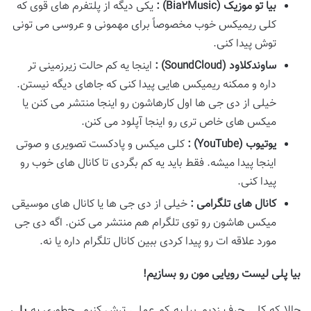
بیا تو موزیک
(Bia
Music)
۲
:
یکی دیگه از پلتفرم های قوی که
کلی ریمیکس خوب مخصوصاً برای مهمونی و عروسی می تونی
توش پیدا کنی.
ساوندکلاود
(SoundCloud)
:
اینجا یه کم حالت زیرزمینی تر
داره و ممکنه ریمیکس هایی پیدا کنی که جاهای دیگه نیستن.
خیلی از دی جی ها اول کارهاشون رو اینجا منتشر می کنن یا
میکس های خاص تری رو اینجا آپلود می کنن.
یوتیوب
(YouTube)
:
کلی میکس و پادکست تصویری و صوتی
اینجا پیدا میشه. فقط باید یه کم بگردی تا کانال های خوب رو
پیدا کنی.
کانال
های تلگرامی
:
خیلی از دی جی ها یا کانال های موسیقی
میکس هاشون رو توی تلگرام هم منتشر می کنن. اگه دی جی
مورد علاقه ات رو پیدا کردی ببین کانال تلگرام داره یا نه.
بیا پلی لیست رویایی
مون رو بسازیم
!
حالا که کلی حرف زدیم بیا یه کم عملی ترش کنیم. چطوری یه
پلی