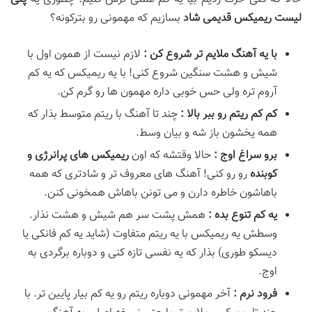
لیست ریمیکس قدیمی شاد
بسازیم که مهمونی رو بترکونه؟
با یه آهنگ ملایم
تر شروع کن
:
لازم نیست از همون اول با
شیش و هشت سنگین شروع کنی! با یه ریمیکس که یه کم
آروم تره ولی حس خوبی داره مهمون ها رو گرم کن.
کم کم ریتم رو ببر بالا
:
چند تا آهنگ با ریتم متوسط بذار که
همه یخشون باز شه و بیان وسط.
برو سراغ اوج
:
حالا وقتشه که اون
ریمیکس
های پرانرژی و
کوبنده
رو رو کنی! آهنگ های معروف تر و شادتری که همه
باهاشون خاطره دارن و می تونن باهاش همخونی کنن.
یه کم تنوع بده
:
همش پشت سر هم شیش و هشت نذار.
وسطش یه ریمیکس با یه ریتم متفاوت (شاید یه کم فانکی یا
دیسکو طوری) بذار که یه نفسی تازه کنی و دوباره برگردی به
اوج.
فرود نرم
:
آخر مهمونی دوباره ریتم رو یه کم بیار پایین تر. با