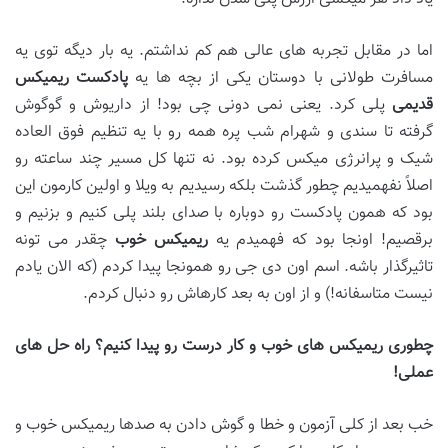
اما در مقابل تجربه های عالی هم کم نداشتم. یه بار دیگه توی یه
مسافرت طولانی با دوستان یکی از بچه ها یه
پادکست ریمیکس
قدیمی
پلی کرد. یعنی نمی دونی چی بود! از داریوش و گوگوش
گرفته تا سندی و شهرام شب پره همه رو با یه تنظیم فوق العاده
شیک و پرانرژی میکس کرده بود. نه تنها کل مسیر چند ساعته رو
اصلاً نفهمیدیم چطور گذشت بلکه رسیدیم به ویلا و اولین کارمون این
بود که همون پادکست رو دوباره با صدای بلند پلی کنیم و بزنیم و
برقصیم! اونجا بود که فهمیدم یه
ریمیکس خوب
چقدر می تونه
تاثیرگذار باشه. اسم اون دی جی رو همونجا پیدا کردم (که الان یادم
نیست متاسفانه!) و از اون به بعد کارهاش رو دنبال کردم.
چطوری ریمیکس
های خوب و کار درست رو پیدا کنیم؟ راه
حل
های
عملی
!
خب بعد از کلی آزمون و خطا و گوش دادن به صدها ریمیکس خوب و