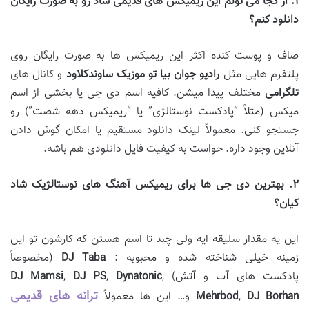
۱
.
از کجا می
تونم این ریمیکس
های قدیمی شاد رو به صورت رایگان
دانلود کنم؟
صاف و پوست کنده اکثر این ریمیکس ها به صورت رایگان روی
پلتفرم هایی مثل
رادیو جوان
بیا تو موزیک
ساوندکلاود
و کانال های
تلگرامی
مختلف پیدا میشن. کافیه اسم دی جی یا بخشی از اسم
میکس (مثلاً “پادکست نوستالژی” یا “ریمیکس دهه شصت”) رو
جستجو کنی. معمولاً لینک دانلود مستقیم یا امکان گوش دادن
آنلاین وجود داره. حواست به کیفیت فایل دانلودی هم باشه.
۲
.
بهترین دی
جی
ها برای ریمیکس آهنگ
های نوستالژیک شاد
کیان؟
این یه مقدار سلیقه ایه ولی چند تا اسم هستن که کارشون تو این
زمینه خیلی شناخته شده و محبوبه :
Taba
DJ
(مخصوصاً
پادکست های آب و آتش)
,
Dynatonic
,
DJ PS
,
Mamsi
DJ
ترانه های قدیمی
Borhan
DJ
,
Mehrbod
و… این ها معمولاً