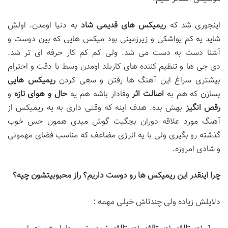
اینجوری شد که
ریمیکس
های قدیمی شاد
به دنیا اومدن. اولش
شاید یه کم یواشکی و زیرزمینی بود میکس هایی که بین دوست و
آشنا دست به دست می شد. ولی کم کم کار حرفه ای تر شد.
دی جی ها و تنظیم کننده های کاربلد اومدن وسط با دقت و احترام
بیشتری سراغ این آهنگ ها رفتن و سعی کردن
ریمیکس
هایی
بسازن که هم به
اصالت اثر
وفادار باشه هم یه
حال و هوای تازه
و
رقص
انگیز
بهش بده. هدف اینه که وقتی داری به یه ریمیکس از
آهنگ مورد علاقه دوران بچگیت گوش میدی همون حس خوب
گذشته رو بگیری ولی با یه انرژی مضاعف که مناسب فضای مهمونی
و شادی امروزه.
چرا اینقدر این ریمیکس
ها رو دوست داریم؟ راز محبوبیتشون چیه؟
دلایلش زیاده ولی چندتاش خیلی مهمه :