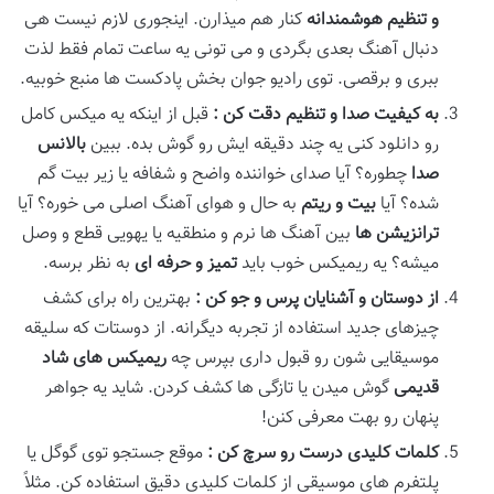
و تنظیم هوشمندانه
کنار هم میذارن. اینجوری لازم نیست هی
دنبال آهنگ بعدی بگردی و می تونی یه ساعت تمام فقط لذت
ببری و برقصی. توی رادیو جوان بخش پادکست ها منبع خوبیه.
به کیفیت صدا و تنظیم دقت کن
:
قبل از اینکه یه میکس کامل
رو دانلود کنی یه چند دقیقه ایش رو گوش بده. ببین
بالانس
صدا
چطوره؟ آیا صدای خواننده واضح و شفافه یا زیر بیت گم
شده؟ آیا
بیت و ریتم
به حال و هوای آهنگ اصلی می خوره؟ آیا
ترانزیشن
ها
بین آهنگ ها نرم و منطقیه یا یهویی قطع و وصل
میشه؟ یه ریمیکس خوب باید
تمیز و حرفه
ای
به نظر برسه.
از دوستان و آشنایان پرس و جو کن
:
بهترین راه برای کشف
چیزهای جدید استفاده از تجربه دیگرانه. از دوستات که سلیقه
موسیقایی شون رو قبول داری بپرس چه
ریمیکس
های شاد
قدیمی
گوش میدن یا تازگی ها کشف کردن. شاید یه جواهر
پنهان رو بهت معرفی کنن!
کلمات کلیدی درست رو سرچ کن
:
موقع جستجو توی گوگل یا
پلتفرم های موسیقی از کلمات کلیدی دقیق استفاده کن. مثلاً