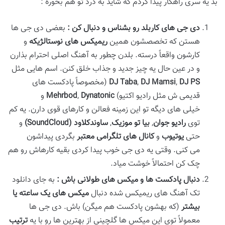
بد یه سری راهکار پیدا کردم که شاید به درد تو هم بخوره :
دی
جی
های کاربلد رو بشناس و دنبال کن
:
بعضی دی جی ها
هستن که تخصصشون همین
ریمیکس
های نوستالژیکه
و
کارشون واقعاً درسته. بلدن چطور به آهنگ اصلی احترام بذارن
و در عین حال یه چیز جدید و جذاب خلق کنن. اسم هایی مثل
DJ PS
,
Mamsi
DJ
,
Taba
DJ
(مخصوصاً پادکست های
قدیمی ش مثل رادیو اکتیو)
Dynatonic
,
Mehrbod
و
خیلی های دیگه تو این زمینه فعالن و کارهای قوی دارن. یه کم
توی
رادیو جوان
,
بیا تو موزیک
,
ساوندکلاود
(SoundCloud)
و
حتی
یوتیوب
و
کانال
های تلگرامی معتبر
بگردی پیداشون
می کنی. وقتی یه دی جی خوب پیدا کردی بقیه کارهاش رو هم
چک کن احتمالاً خوشت میاد.
دنبال پادکست
ها و میکس
های طولانی باش
:
به جای دانلود
تک آهنگ های ریمیکس شده دنبال
میکس
های یک ساعته یا
بیشتر
(که بهشون پادکست هم میگن) باش. دی جی ها
معمولاً توی این میکس ها گلچینی از بهترین ها رو با یه
ترتیب