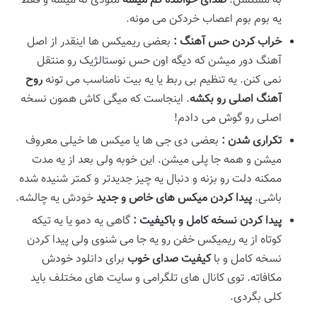
به مسلسل!
صدای خواننده گم میشه
ملودی له میشه و فقط
یه بوم بوم اعصاب خردکن می مونه.
خراب کردن حس آهنگ
:
بعضی ریمیکس ها اینقدر از اصل
آهنگ دور میشن که دیگه اون حس نوستالژیک رو منتقل
نمی کنن. یه تنظیم بی ربط یا یه بیت نامناسب می تونه
روح
آهنگ اصلی رو بکشه
. اینجاست که میگی کاش همون نسخه
اصلی رو گوش می دادم!
تکراری شدن
:
بعضی دی جی ها یا میکس ها خیلی معروف
میشن و همه جا پلی میشن. این خوبه ولی بعد از یه مدت
ممکنه دلت رو بزنه و دنبال یه چیز جدیدتر و کمتر شنیده شده
باشی.
پیدا کردن میکس
های خاص و جدید
خودش یه چالشه.
پیدا کردن نسخه کامل و باکیفیت
:
گاهی یه دمو یا یه تیکه
کوتاه از یه ریمیکس خفن رو یه جا می شنوی ولی پیدا کردن
نسخه کامل و با
کیفیت صدای خوب
برای دانلود خودش
مکافاته. توی کانال های تلگرامی و سایت های مختلف باید
کلی بگردی.