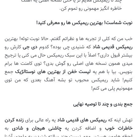
چند تا ریمیکس ملایم تر یا حتی نسخه اصلی یه آهنگ
خاطره انگیز مهمونی رو تموم کن.
نوبت شماست! بهترین ریمیکس
ها رو معرفی کنید
!
خب من که کلی از تجربه ها و نظراتم گفتم. حالا نوبت توئه! بهترین
ریمیکس قدیمی شاد
که شنیدی چی بوده؟ کدوم
دی
جی
کارش رو
بیشتر قبول داری؟ اصلاً با این سبک ریمیکس حال می کنی یا ترجیح
میدی همون نسخه های اصلی رو گوش بدی؟ توی کامنت ها برام
بنویس. بیا با هم یه
لیست خفن از بهترین
های نوستالژیک
جمع
کنیم! شاید ریمیکس محبوب تو بشه آهنگ بعدی که من توی
مهمونیم پلی می کنم!
جمع
بندی و چند تا توصیه نهایی
تهش اینه که
ریمیکس
های قدیمی شاد
یه راه عالی برای
زنده کردن
خاطرات خوب
و اضافه کردن یه
چاشنی هیجان و شادی
به
لحظه هامون هستن. مهم نیست چند سالته شنیدن یه ملودی آشنا