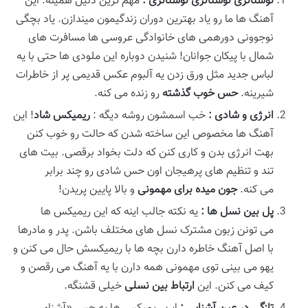
نوستالژی نوستالژی نوستالژی
:
مهم ترین دلیل همینه. این
آهنگ ها ما رو یاد بهترین دوران زندگیمون میندازن. یاد بچگی
نوجوونی دورهمی های خانوادگی عروسی ها مسافرت های
شمال با پیکان جوانان! شنیدن دوباره این ملودی ها حتی با یه
لباس جدید مثل ورق زدن یه آلبوم عکس قدیمی پر از خاطرات
شیرینه.
حس خوب گذشته
رو زنده می کنه.
انرژی و شادی
:
خب اسمشون روشه دیگه :
ریمیکس شاد
! این
آهنگ ها مخصوص این ساخته شدن که حالت رو خوب کنن
بهت انرژی بدن و کاری کنن که دلت بخواد برقصی. بیت های
تند و تنظیم های پرهیجان اون حس شادی رو چند برابر
می کنه.
جون میده برای مهمونی
و بالا پایین پریدن!
پل بین نسل
ها
:
یه نکته جالب اینه که این ریمیکس ها
می تونن زبون مشترک نسل های مختلف باشن. پدر و مادرها
با اصل آهنگ خاطره دارن بچه ها با ریمیکسش حال می کنن و
یهو می بینی توی مهمونی همه دارن با یه آهنگ می رقصن و
کیف می کنن. این
ارتباط بین نسلی
خیلی قشنگه.