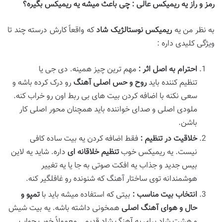
رمز و راز یه ریمیکس عالی
:
چی باعث میشه یه ریمیکس بگیره؟
به نظر من یه
ریمیکس نوستالژیک شاد
که واقعاً کارش درسته چند تا
ویژگی کلیدی داره :
احترام به اصل اثر
:
مهم ترین چیز همینه. دی جی یا
تنظیم کننده باید
روح و حس اصلی آهنگ
رو درک کرده باشه و
سعی نکنه با اضافه کردن بیت های بی ربط اون رو خراب کنه.
ملودی اصلی و صدای خواننده باید همچنان محور اصلی کار
باشن.
خلاقیت در تنظیم
:
فقط اضافه کردن یه بیت ساده کافی
نیست. یه ریمیکس خوب
تنظیم خلاقانه
ای
داره. شاید یه لاین
بیس جدید و جذاب یه افکت صوتی به جا یا یه تغییر
هوشمندانه توی ساختار آهنگ که شنونده رو غافلگیر کنه.
انتخاب بیت مناسب
:
بیتی که استفاده میشه باید با
تمپو و
حال و هوای آهنگ اصلی
همخونی داشته باشه. یه بیت شیش
و هشت شاد برای یه آهنگ شاد قدیمی معمولاً خوب جواب