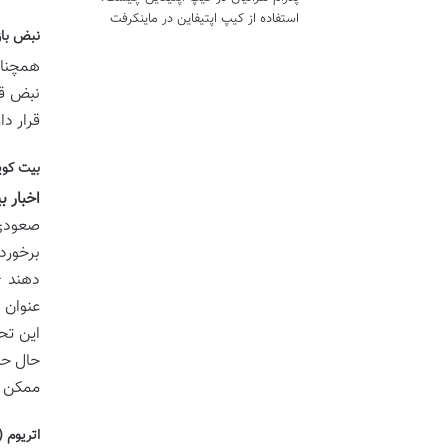
استفاده از کیپ اپتیفاین در ماینکرفت
نبض باز
همچنان 
نبض قی
قرار د
بیت کوین (BTC): پادشاه بازا
اخبار ب
صعودی،
برخورد
عنوان 
این تح
حال حا
ممکن ا
اتریوم (ETH): در مسیر پیشرف