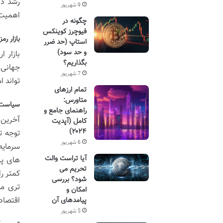
رشد دار
9 شهریور
اهمیت 
چگونه در
فیوچرز کوینکس
بازار رم
استاپ (حد ضرر
و حد سود)
بازار 
بگذاریم؟
جهانی 
7 شهریور
تواند ا
تمام ارزهای
متاورس:
سیاست ه
راهنمای جامع و
آخرین ت
کامل (آپدیت
۲۰۲۴)
توجه تح
6 شهریور
سرمایه
آیا تراست والت
های پر
تحریم می
کمتر ر
شود؟ بررسی
تری ما
امکان و
اقتصادی
پیامدهای آن
5 شهریور