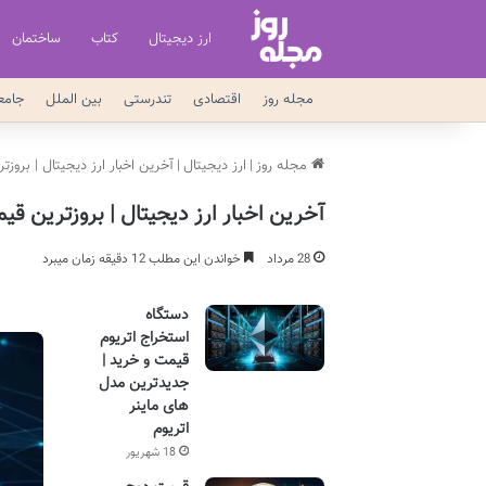
ارز دیجیتال
کتاب
ساختمان
مجله روز
اقتصادی
تندرستی
بین الملل
جامع
مجله روز
|
ارز دیجیتال
|
آخرین اخبار ارز دیجیتال | بروز
آخرین اخبار ارز دیجیتال | بروزترین قی
28 مرداد
خواندن این مطلب 12 دقیقه زمان میبرد
دستگاه
استخراج اتریوم
قیمت و خرید |
جدیدترین مدل
های ماینر
اتریوم
18 شهریور