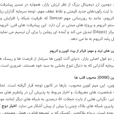
، دومین ارز دیجیتال بزرگ از نظر ارزش بازار، همواره در مسیر پیشرف
، با ثبت رکوردهای جدید قیمتی و نقاط عطف مهم، توجه سرمایه گذاران زی
شبکه اتریوم، مانند به روزرسانی مهم Dencun ک
تم اتریوم و پروژه های مبتنی بر آن دارد. این پیشرفت های فنی، اتریوم
غیرمتمرکز (DApps) تبدیل می کند و آینده ای روشن را برای آن ترسیم 
ل رشد اتریوم به ما می دهد.
ن های ترند و مهم: فراتر از بیت کوین و اتریوم
از دو غول اصلی بازار، دنیای آلت کوین ها سرشار از فرصت ها و ریس
رمایه گذارانی که به دنبال تنوع بخشی به سبد خود هستند، ضروری است.
بوب قلب ها
ین، این میم کوین محبوب، بارها در کانون توجه قرار گرفته است. ت
شخصیت های معروف)، و اخبار مربوط به پذیرش آن در پلتفرم های مخت
های اخیر، نگرانی هایی از بابت حملات ۵۱ درصدی به شب
ذیری شبکه های بلاک چینی را بیش از پیش آشکار می سازد.
اخبار دوج 
بوده است. پروژه بلاکچینی کوبیک که بر توسعه فناوری هوش مصنوعی 