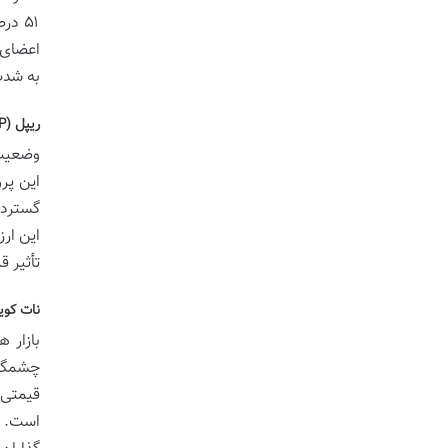
به شدت
ریپل (XRP): نبرد حقوقی و پتانسیل رشد
این پر
گسترده
این ار
تأثیر ق
نات کوین (NOT) و سایر آلت ک
بازار 
چشمگیر
قیمتی 
است. ع