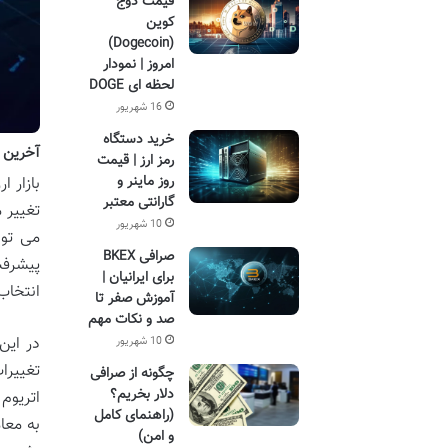
قیمت دوج
کوین
(Dogecoin)
امروز | نمودار
لحظه ای DOGE
16 شهریور
خرید دستگاه
آخرین ا
رمز ارز | قیمت
روز ماینر و
بازار 
گارانتی معتبر
تغییر 
10 شهریور
می توا
صرافی BKEX
پیشرفت
برای ایرانیان |
انتخاب 
آموزش صفر تا
صد و نکات مهم
در این
10 شهریور
تغییرا
چگونه از صرافی
دلار بخریم؟
اتریوم
(راهنمای کامل
به معا
و امن)