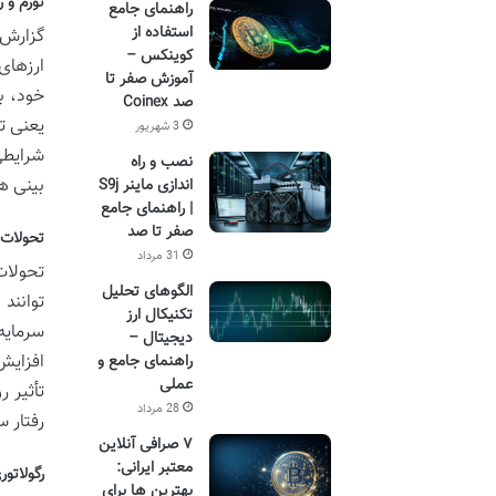
تورم و ر
راهنمای جامع
استفاده از
گزارش 
کوینکس –
ارزهای
آموزش صفر تا
خود، ب
صد Coinex
یعنی تر
3 شهریور
شرایطی
نصب و راه
بینی ها
اندازی ماینر S9j
| راهنمای جامع
صفر تا صد
تحولات 
31 مرداد
تحولات
الگوهای تحلیل
توانند
تکنیکال ارز
سرمایه
دیجیتال –
افزایش
راهنمای جامع و
عملی
تأثیر ر
28 مرداد
رفتار س
۷ صرافی آنلاین
معتبر ایرانی:
رگولاتو
بهترین ها برای