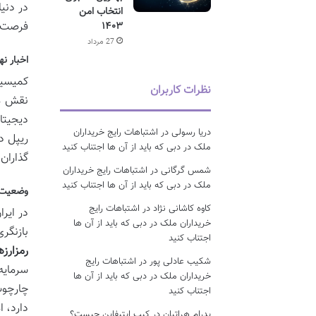
در دنی
انتخاب امن
فرصت ه
۱۴۰۳
27 مرداد
اخبار ن
نظرات کاربران
نقش مه
دیجیتال
دریا رسولی
در
اشتباهات رایج خریداران
ملک در دبی که باید از آن ها اجتناب کنید
گذاران 
شمس گرگانی
در
اشتباهات رایج خریداران
ملک در دبی که باید از آن ها اجتناب کنید
وضعیت ق
کاوه کاشانی نژاد
در
اشتباهات رایج
در ایر
خریداران ملک در دبی که باید از آن ها
بازنگر
اجتناب کنید
رمزارزه
شکیب عادلی پور
در
اشتباهات رایج
سرمایه
خریداران ملک در دبی که باید از آن ها
چارچوب
اجتناب کنید
دارد، ا
پدرام هراتیان
در
کیپ اپتیفاین چیست؟