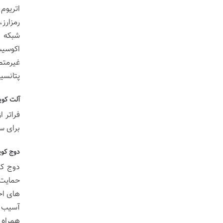
اتریوم
رمزارز
اکوسیس
پتانسی
آلت کوی
فراتر 
برای س
دوج کوین (DOGE): مح
دوج کو
حمایت 
آسیب پ
همراه 