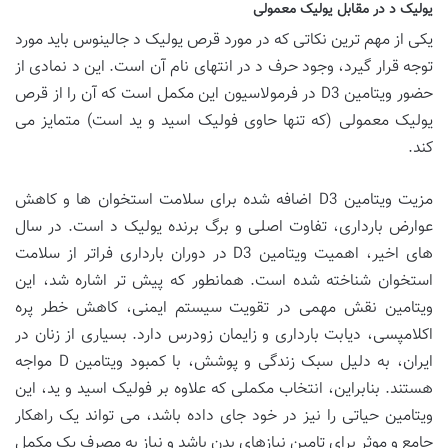
یولیک د در مقابل یولیک معمولی
یکی از مهم ترین نکاتی که در مورد قرص یولیک د جالینوس باید مورد
توجه قرار گیرد، وجود حرف د در انتهای نام آن است. این د نمادی از
حضور ویتامین D3 در فرمولاسیون این مکمل است که آن را از قرص
یولیک معمولی (که تنها حاوی فولیک اسید و ید است) متمایز می
کند.
مزیت ویتامین D3 اضافه شده برای سلامت استخوان ها و کاهش
عوارض بارداری، تفاوت اصلی و برگ برنده یولیک د است. در سال
های اخیر، اهمیت ویتامین D3 در دوران بارداری فراتر از سلامت
استخوان شناخته شده است. همانطور که پیش تر اشاره شد، این
ویتامین نقش مهمی در تقویت سیستم ایمنی، کاهش خطر پره
اکلامپسی، دیابت بارداری و زایمان زودرس دارد. بسیاری از زنان در
ایران، به دلیل سبک زندگی و پوشش، با کمبود ویتامین D مواجه
هستند. بنابراین، انتخاب مکملی که علاوه بر فولیک اسید و ید، این
ویتامین حیاتی را نیز در خود جای داده باشد، می تواند یک راهکار
جامع و موثر برای تامین نیازهای بدن باشد و نیاز به مصرف یک مکمل