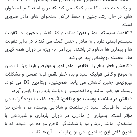
*
حفظ سلامت استخوان ها و دندان ها:
ویتامین D3 موجود در
یولیک د به جذب کلسیم کمک می کند که برای استحکام استخوان
های در حال رشد جنین و حفظ تراکم استخوان های مادر ضروری
است.
*
تقویت سیستم ایمنی بدن:
ویتامین D3 نقشی محوری در تقویت
سیستم ایمنی دارد و به مادر و جنین کمک می کند تا در برابر عفونت
ها و بیماری ها مقاوم تر باشند. این امر، به ویژه در دوران همه گیری
ها، اهمیت دوچندانی پیدا می کند.
*
کاهش خطر برخی از نقایص مادرزادی و عوارض بارداری:
با تامین
به موقع و کافی فولیک اسید و ید، خطر نقص لوله عصبی و مشکلات
تیروئیدی جنین کاهش می یابد. همچنین، ویتامین D3 می تواند
ریسک عوارضی مانند پره اکلامپسی و دیابت بارداری را پایین آورد.
*
نقش در سلامت پوست، مو و ناخن:
اگرچه اغلب نادیده گرفته می
شود، اما فولیک اسید در سلامت و شادابی پوست، مو و ناخن نیز
مؤثر است. بسیاری از مادران در دوران بارداری و شیردهی با
مشکلاتی مانند ریزش مو یا شکنندگی ناخن مواجه می شوند که با
تامین کافی این ویتامین، می توان از شدت آن ها کاست.