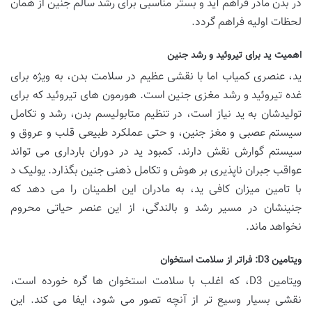
در بدن مادر فراهم آید و بستر مناسبی برای رشد سالم جنین از همان
لحظات اولیه فراهم گردد.
اهمیت ید برای تیروئید و رشد جنین
ید، عنصری کمیاب اما با نقشی عظیم در سلامت بدن، به ویژه برای
غده تیروئید و رشد مغزی جنین است. هورمون های تیروئید که برای
تولیدشان به ید نیاز است، در تنظیم متابولیسم بدن، رشد و تکامل
سیستم عصبی و مغز جنین، و حتی عملکرد طبیعی قلب و عروق و
سیستم گوارش نقش دارند. کمبود ید در دوران بارداری می تواند
عواقب جبران ناپذیری بر هوش و تکامل ذهنی جنین بگذارد. یولیک د
با تامین میزان کافی ید، به مادران این اطمینان را می دهد که
جنینشان در مسیر رشد و بالندگی، از این عنصر حیاتی محروم
نخواهد ماند.
ویتامین D3: فراتر از سلامت استخوان
ویتامین D3، که اغلب با سلامت استخوان ها گره خورده است،
نقشی بسیار وسیع تر از آنچه تصور می شود، ایفا می کند. این