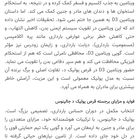
ویتامین به جذب کلسیم و فسفر کمک کرده و در نتیجه، به استحکام
استخوان ها و دندان های مادر و جنین کمک می کند. اما داستان
ویتامین D3 به همین جا ختم نمی شود. تحقیقات اخیر نشان داده
اند که این ویتامین در تقویت سیستم ایمنی بدن، کاهش التهاب، و
حتی کاهش خطر برخی عوارض بارداری مانند پره اکلامپسی
(مسمومیت بارداری)، دیابت بارداری، و زایمان زودرس نیز مؤثر
است. گویی ویتامین D3، محافظی نامرئی است که هم از استحکام
فیزیکی محافظت می کند و هم سپر دفاعی بدن را تقویت می نماید.
حضور ویتامین D3 در قرص یولیک د، تفاوت اصلی و برگ برنده آن
نسبت به مدل یولیک معمولی است و این مزیت، آرامش خاطر
بیشتری برای مادران به همراه می آورد.
فواید و مزایای برجسته قرص یولیک د جالینوس
انتخاب مکمل در دوران حساس بارداری، تصمیمی بزرگ است.
یولیک د جالینوس، با ترکیبات هوشمندانه خود، مزایای متعددی را
برای مادر و جنین به ارمغان می آورد و گویی یک تیم حمایتی قوی را
در دل خود جای داده است. از تامین نیازهای حیاتی گرفته تا