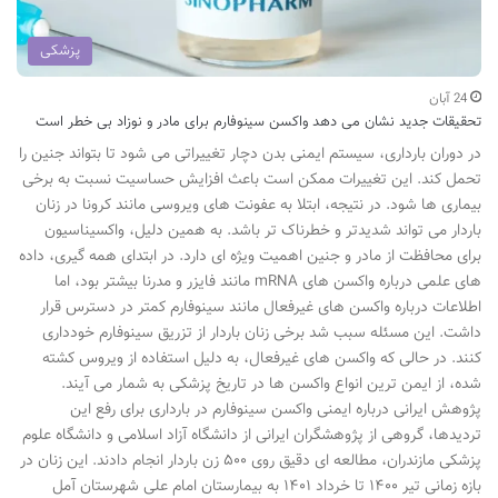
پزشکی
24 آبان
تحقیقات جدید نشان می دهد واکسن سینوفارم برای مادر و نوزاد بی خطر است
در دوران بارداری، سیستم ایمنی بدن دچار تغییراتی می شود تا بتواند جنین را
تحمل کند. این تغییرات ممکن است باعث افزایش حساسیت نسبت به برخی
بیماری ها شود. در نتیجه، ابتلا به عفونت های ویروسی مانند کرونا در زنان
باردار می تواند شدیدتر و خطرناک تر باشد. به همین دلیل، واکسیناسیون
برای محافظت از مادر و جنین اهمیت ویژه ای دارد. در ابتدای همه گیری، داده
های علمی درباره واکسن های mRNA مانند فایزر و مدرنا بیشتر بود، اما
اطلاعات درباره واکسن های غیرفعال مانند سینوفارم کمتر در دسترس قرار
داشت. این مسئله سبب شد برخی زنان باردار از تزریق سینوفارم خودداری
کنند. در حالی که واکسن های غیرفعال، به دلیل استفاده از ویروس کشته
شده، از ایمن ترین انواع واکسن ها در تاریخ پزشکی به شمار می آیند.
پژوهش ایرانی درباره ایمنی واکسن سینوفارم در بارداری برای رفع این
تردیدها، گروهی از پژوهشگران ایرانی از دانشگاه آزاد اسلامی و دانشگاه علوم
پزشکی مازندران، مطالعه ای دقیق روی ۵۰۰ زن باردار انجام دادند. این زنان در
بازه زمانی تیر ۱۴۰۰ تا خرداد ۱۴۰۱ به بیمارستان امام علی شهرستان آمل