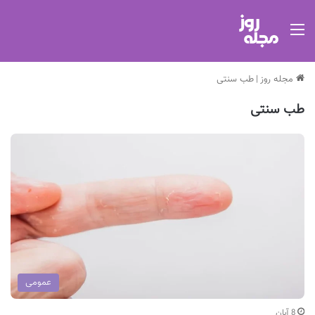
منو
مجله روز
|
طب سنتی
طب سنتی
عمومی
8 آبان