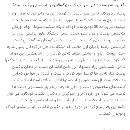
رفع پوسته پوسته شدن ناخن کودک و بزرگسالان در طب سنتی چگونه است؟
پوسته ریزی کنار ناخن های دست در کودکان برنامه مادر کودک همه روزه از
شنبه تا پنج شنبه ساعت۹ صبح بصورت زنده از شبکه سلامت سیما پخش
میشود. در برنامه 30 بهمن مادر کودک شبکه سلامت سیما، الهام بهرنگی
متخصص پوست و مو و عضو هیئت علمی دانشگاه علوم پزشکی ایران در
خصوص پوسته ریزی کنار ناخن های دست در کودکان به گفتگو پرداخت.
کارشناس برنامه یا بیان این مطلب که مشکلات ناخن در کودکان بسیار شایع
است، پوسته ریزی و خشکی اطراف ناخن کودکان را از شایعترین این موراد
ذکر کرد. وی شایع‌ترین دلیل پوسته ریزی و خشکی اطراف ناخن های کودک را
شامل: شستشوی زیاد دستها، قرار دادن انگشتان دست در دهان و کندن
پوست کنار ناخن ها توسط خود کودک دانست و گفت: در مواردی که این
مشکلات به دنبال شستشوی زیاد دستها اتفاق میافتد، استفاده از مرطوب
کننده های مخصوص دست و ناخن ها بعد از هر بار شستشوی دست ها
توصیه می شود. وی افزود: برای جلوگیری از مکیدن انگشت کودکان، می توان
با استفاده از پماد دکسپانتنول کنار ناخن ها و ایجاد طعم تلخ، کودک را از
ادامه این رفتار منع کرد، در موارد شدیدتر مکیدن انگشت باید از مشاور کودک
و نوجوان کمک …