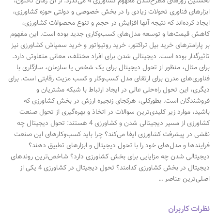
نخستین روزهای مطرح‌شدن مفهوم کشاورزی 4 می‌گذرد. از آن زمان تاکنون،
ابزارهای فناوری تحولات زیادی را در بخش خصوصی و دولتی حوزه کشاورزی،
ایجاد کرده‌اند که نتیجه آنها افزایش در حجم و تنوع محصولات کشاورزی،
کاهش قیمت‌ها و توسعه مدل‌های کسب‌وکاری جدید بوده‌ است. این مفهوم
بر پارامترهای خرید بیل تراکتور، خرید روتیواتور و خرید سمپاش کشاورزی نیز
تاثیرگذار بوده است. دیجیتالی‌ شدن برای افراد مختلف، معانی متفاوتی دارد.
برای مثال، منظور از تحول دیجیتال برای یک شخص یا سازمان، سازگاری با
فناوری‌های مدرن برای ارتقای مدل کسب‌وکار و کسب مزیت رقابتی است. برای
دیگری، این تحول راه‌حلی عالی در ایجاد ارتباط با شبکه مشتریان و
فروشندگان است. بطورکلی، هرکجای زنجیره ارزش در بخش کشاورزی که
باشید، موارد زیر کلیدی‌ترین سوالات در اتخاذ و بهره‌گیری از تحول صنعت
کشاورزی از مسیر دیجیتالی شدن و کشاورزی 4 هستند: تحول دیجیتال چه
نقشی در پیشرفت کشاورزی ایفا می‌کند؟ چرا باید کسب‌وکارهای این صنعت
فرایندها و مدل‌های خود را با تحول دیجیتال و ابزارهای تطبیق دهند؟
دیجیتالی شدن چه مزایایی برای بخش کشاورزی دارد؟ شاخص‌ترین روندهای
دیجیتال در بخش کشاورزی کدامند؟ تحول دیجیتال در کشاورزی 4 یکی از
اصلی‌ترین عناصر …
نظرات کاربران