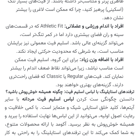
ظاهری پرتر و متناسب‌تر داشته باشند. از فیت‌های بسیار تنگ
(اسکینی) پرهیز کنید، چرا که ممکن است لاغری را بیشتر
نشان دهد.
افراد با اندام ورزشی و عضلانی:
Athletic Fit که در قسمت‌های
سینه و ران فضای بیشتری دارد اما در کمر تنگ‌تر است،
می‌تواند گزینه‌ای عالی باشد. اسلیم فیت معمولی نیز برایشان
مناسب است، به شرطی که محدودیت حرکتی ایجاد نکند.
افراد با اضافه وزن زیاد:
برای این گروه، اسلیم فیت ممکن
است مناسب نباشد، زیرا می‌تواند نقاط ضعف اندام را بیشتر
نمایان کند. فیت‌های Regular یا Classic که فضای راحت‌تری
دارند، گزینه‌های بهتری خواهند بود.
ترفندهای استایلینگ با لباس اسلیم فیت: چگونه همیشه خوش‌پوش باشید؟
دانستن چگونگی ست کردن
لباس اسلیم فیت مردانه
با سایر
آیتم‌ها، کلید خلق استایلی شیک و متمایز است. با کمی خلاقیت و
رعایت اصول اولیه، می‌توانید از این لباس‌ها نهایت استفاده را ببرید و
همیشه خوش‌پوش به نظر برسید.
آکومد
با ارائه محصولات متنوع،
به شما کمک می‌کند تا این ترفندهای استایلینگ را به راحتی به کار